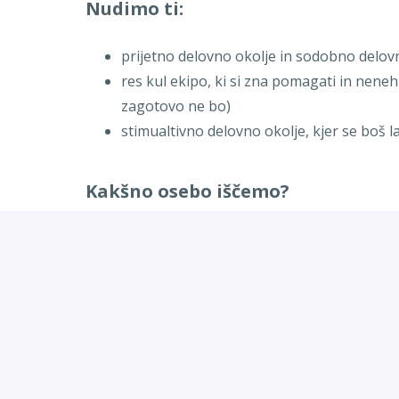
Nudimo ti:
prijetno delovno okolje in sodobno delo
res kul ekipo, ki si zna pomagati in nene
zagotovo ne bo)
stimualtivno delovno okolje, kjer se boš l
Kakšno osebo iščemo?
Iščemo nekoga, ki je strasten glede zagotavljan
delovne naloge in poskrbeti, da so te opravlje
mentaliteta. Znamo se sprostiti in znamo stopit
cilj - zadovoljne stranke in občutek, da smo del