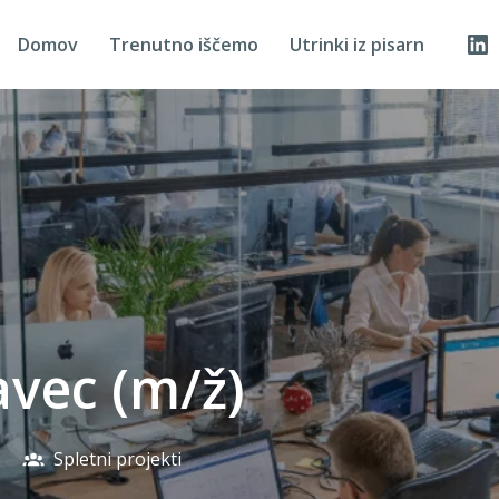
Domov
Trenutno iščemo
Utrinki iz pisarn
avec (m/ž)
Spletni projekti