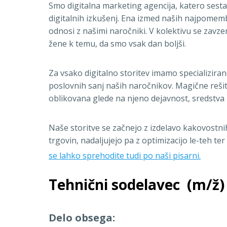
Smo digitalna marketing agencija, katero sestav
digitalnih izkušenj. Ena izmed naših najpomem
odnosi z našimi naročniki. V kolektivu se zavze
žene k temu, da smo vsak dan boljši.
Za vsako digitalno storitev imamo specializiran
poslovnih sanj naših naročnikov. Magične rešitv
oblikovana glede na njeno dejavnost, sredstva i
Naše storitve se začnejo z izdelavo kakovostni
trgovin, nadaljujejo pa z optimizacijo le-teh t
se lahko sprehodite tudi po naši pisarni.
Tehnični sodelavec (m/ž)
Delo obsega: