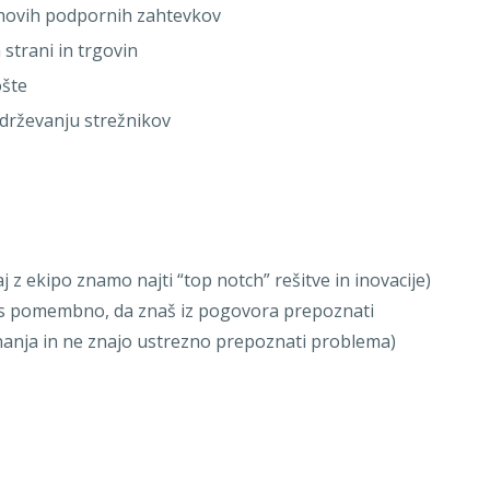
ihovih podpornih zahtevkov
strani in trgovin
ošte
drževanju strežnikov
j z ekipo znamo najti “top notch” rešitve in inovacije)
res pomembno, da znaš iz pogovora prepoznati
nanja in ne znajo ustrezno prepoznati problema)