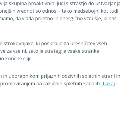
lja skupina proaktivnih ljudi s strastjo do ustvarjanja
bnejših vrednot so odnosi - tako medsebojni kot tudi
mamo, da vlada prijetno in energično vzdušje, ki nas
e strokovnjake, ki poskrbijo za uresničitev vseh
e za vse ni, zato je strategija vsake stranke
n končne cilje.
h in uporabnikom prijaznih odzivnih spletnih strani in
er promoviranjem na različnih spletnih kanalih.
Tukaj