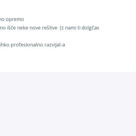
vno opremo
hno išče neke nove rešitve (z nami ti dolgčas
ahko profesionalno razvijal-a
ja zadovoljstva naročnikov, si zna sam-a določiti
ne. V Spletniku temu rečemo "get shit done"
i skupaj, ko je potrebna pomoč. Vsi delujemo za isti
o opravili vrhunsko.