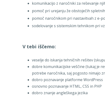
komunikacijo z naročniki za reševanje nj
pomoč pri urejanju že obstoječih spletnih 
pomoč naročnikom pri nastavitvah z e-p
sodelovanje s sistemskim tehnikom pri vz
V tebi iščemo:
veselje do iskanja tehničnih rešitev (skupa
dobre komunikacijske veščine (tukaj je 
potrebe naročnika, saj pogosto nimajo z
dobro poznavanje platforme WordPress
osnovno poznavanje HTML, CSS in PHP
dobro znanje angleškega jezika