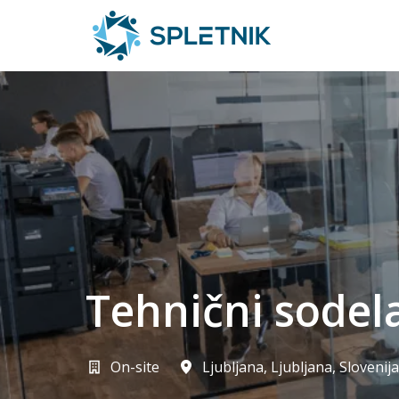
Skip
to
Homepage
content
Tehnični sodel
On-site
Ljubljana
,
Ljubljana
,
Slovenija